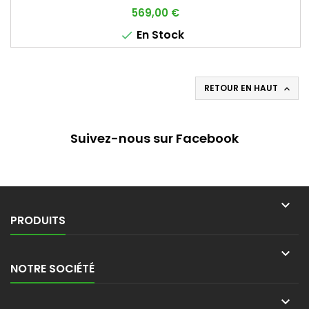
Prix
569,00 €
En Stock

RETOUR EN HAUT

Suivez-nous sur Facebook

PRODUITS

NOTRE SOCIÉTÉ
