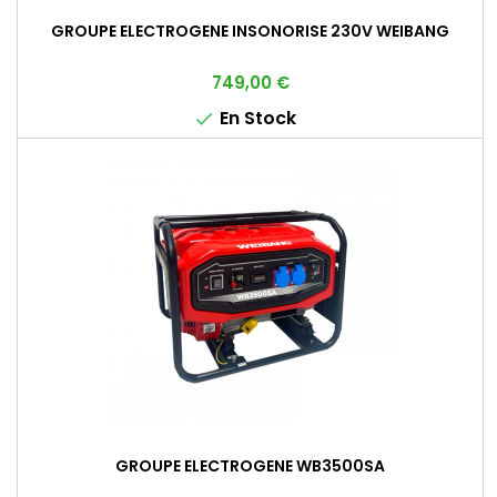
GROUPE ELECTROGENE INSONORISE 230V WEIBANG
Prix
749,00 €
En Stock

GROUPE ELECTROGENE WB3500SA