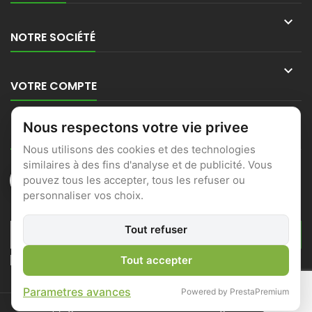

NOTRE SOCIÉTÉ

VOTRE COMPTE

Nous respectons votre vie privee
CONTACT
Nous utilisons des cookies et des technologies
similaires à des fins d'analyse et de publicité. Vous
pouvez tous les accepter, tous les refuser ou
personnaliser vos choix.
LETTRE D'INFORMATIONS
Tout refuser
J'accepte les conditions générales et la politique de
Tout accepter
confidentialité
Parametres avances
Powered by PrestaPremium
© Copyright 2026 Locmine Motoculture. All Rights Reserved.