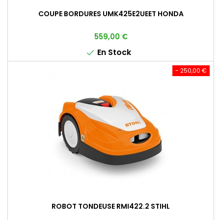
COUPE BORDURES UMK425E2UEET HONDA
Prix
559,00 €
En Stock

- 250,00 €
ROBOT TONDEUSE RMI422.2 STIHL