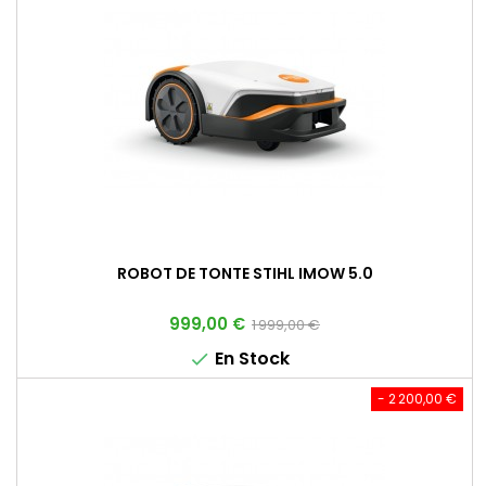
ROBOT DE TONTE STIHL IMOW 5.0
Prix
Prix
999,00 €
1 999,00 €
de
En Stock

base
- 2 200,00 €