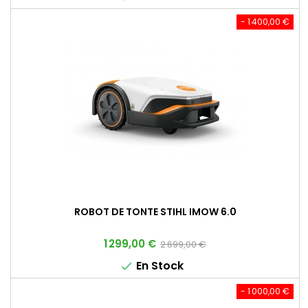
base
- 1 400,00 €
ROBOT DE TONTE STIHL IMOW 6.0
Prix
Prix
1 299,00 €
2 699,00 €
de
En Stock

base
- 1 000,00 €