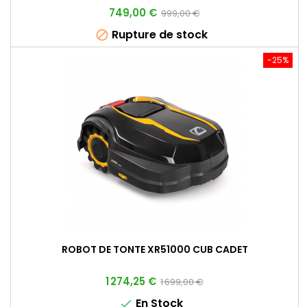
Prix
Prix
749,00 €
999,00 €
de
Rupture de stock

base
-25%
ROBOT DE TONTE XR51000 CUB CADET
Prix
Prix
1 274,25 €
1 699,00 €
de
En Stock
