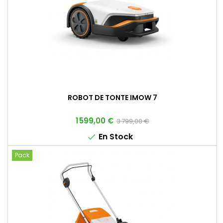
ROBOT DE TONTE IMOW 7
Prix
Prix
1 599,00 €
3 799,00 €
de
En Stock

base
Pack