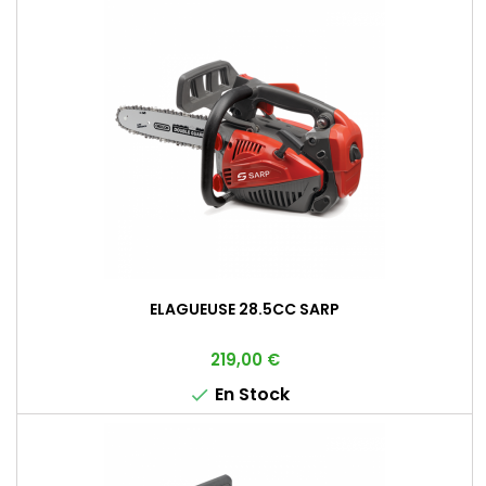
ELAGUEUSE 28.5CC SARP
Prix
219,00 €
En Stock
