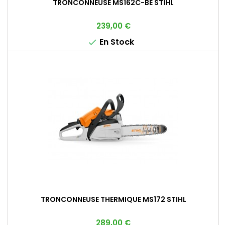
TRONCONNEUSE MS162C-BE STIHL
Prix
239,00 €
En Stock

TRONCONNEUSE THERMIQUE MS172 STIHL
Prix
289,00 €