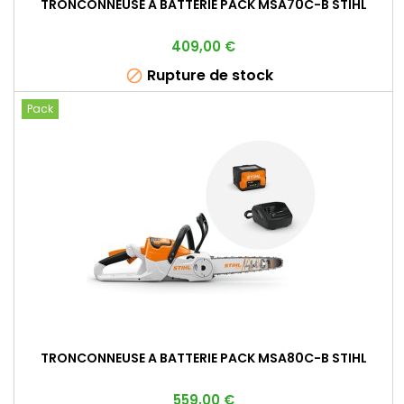
TRONCONNEUSE A BATTERIE PACK MSA70C-B STIHL
Prix
409,00 €
Rupture de stock

Pack
TRONCONNEUSE A BATTERIE PACK MSA80C-B STIHL
Prix
559,00 €