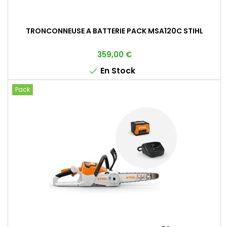
TRONCONNEUSE A BATTERIE PACK MSA120C STIHL
Prix
359,00 €
En Stock

Pack