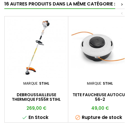
16 AUTRES PRODUITS DANS LA MÊME CATÉGORIE :
>
<
MARQUE:
STIHL
MARQUE:
STIHL
DEBROUSSAILLEUSE
TETE FAUCHEUSE AUTOCUT
THERMIQUE FS55R STIHL
56-2
Prix
Prix
269,00 €
49,00 €
En Stock
Rupture de stock

