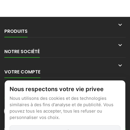

PRODUITS

NOTRE SOCIÉTÉ

VOTRE COMPTE

Nous respectons votre vie privee
CONTACT
Nous utilisons des cookies et des technologies
similaires à des fins d'analyse et de publicité. Vous
pouvez tous les accepter, tous les refuser ou
personnaliser vos choix.
LETTRE D'INFORMATIONS