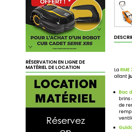
DESCRI
RÉSERVATION EN LIGNE DE
MATÉRIEL DE LOCATION
La
RME 
allant
j
Bac 
brins
de re
rempl
venti
Guid