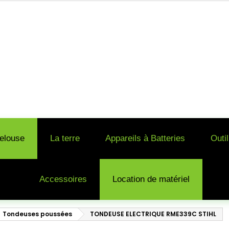
elouse
La terre
Appareils à Batteries
Outi
Accessoires
Location de matériel
Tondeuses poussées
TONDEUSE ELECTRIQUE RME339C STIHL