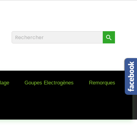

llage
Goupes Electrogènes
Remorques