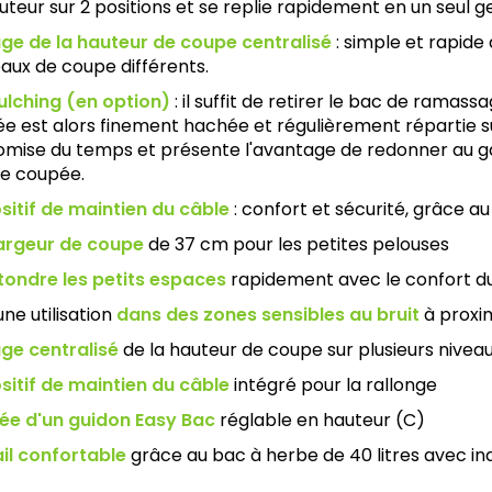
uteur sur 2 positions et se replie rapidement en un seul g
ge de la hauteur de coupe centralisé
: simple et rapide 
eaux de coupe différents.
ulching (en option)
: il suffit de retirer le bac de ramas
e est alors finement hachée et régulièrement répartie su
mise du temps et présente l'avantage de redonner au gaz
be coupée.
sitif de maintien du câble
: confort et sécurité, grâce au
argeur de coupe
de 37 cm pour les petites pelouses
tondre les petits espaces
rapidement avec le confort d
une utilisation
dans des zones sensibles au bruit
à proxim
ge centralisé
de la hauteur de coupe sur plusieurs nivea
sitif de maintien du câble
intégré pour la rallonge
ée d'un guidon Easy Bac
réglable en hauteur (C)
il confortable
grâce au bac à herbe de 40 litres avec in