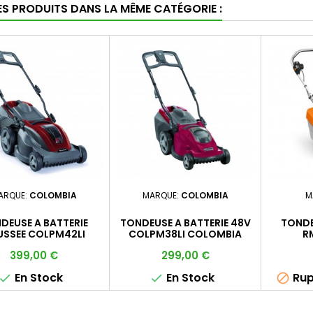
ES PRODUITS DANS LA MÊME CATÉGORIE :
ARQUE:
COLOMBIA
MARQUE:
COLOMBIA
M
DEUSE A BATTERIE
TONDEUSE A BATTERIE 48V
TONDE
USSEE COLPM42LI
COLPM38LI COLOMBIA
R
COLOMBIA
Prix
Prix
399,00 €
299,00 €
En Stock
En Stock
Rup


