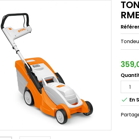
TON
RME
Référe
Tondeu
359,
Quanti

En 
Partag