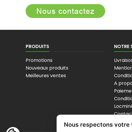
PRODUITS
NOTRE 
Promotions
Livraiso
Nouveaux produits
Mention
Meilleures ventes
Conditio
A prop
Paiemen
Conditi
Locminé
Contac
sitema
Nous respectons votre 