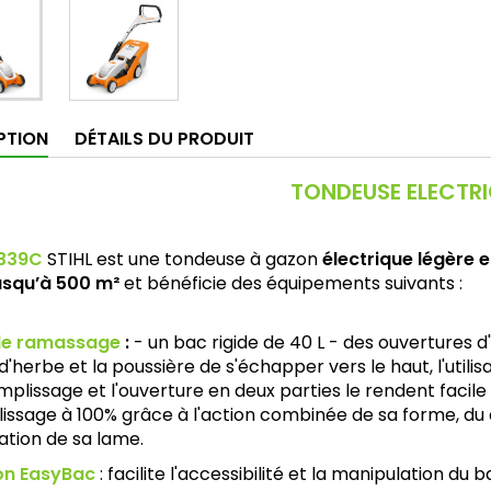
PTION
DÉTAILS DU PRODUIT
TONDEUSE ELECTR
339C
STIHL est une tondeuse à gazon
électrique légère 
usqu’à 500 m²
et bénéficie des équipements suivants :
de ramassage
:
- un bac rigide de 40 L - des ouvertures 
 d'herbe et la poussière de s'échapper vers le haut, l'utili
mplissage et l'ouverture en deux parties le rendent facile
issage à 100% grâce à l'action combinée de sa forme, du 
lation de sa lame.
on EasyBac
: facilite l'accessibilité et la manipulation du 