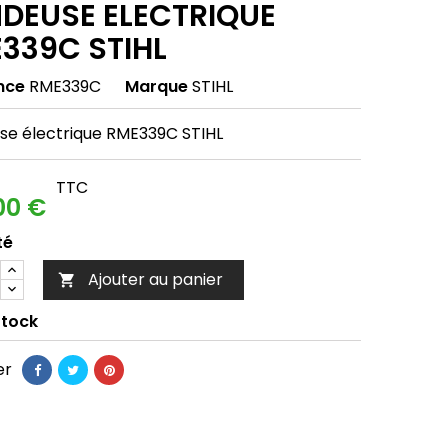
DEUSE ELECTRIQUE
339C STIHL
nce
RME339C
Marque
STIHL
se électrique RME339C STIHL
TTC
00 €
té
Ajouter au panier

Stock
er