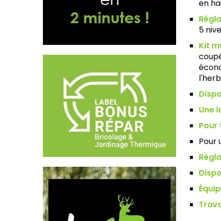
en ha
Régla
5 niv
Kit m
coupé
écono
l'her
Dispo
Une l
Pour 
Pour 
Régla
Dispo
Équip
Trava