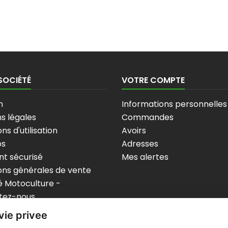
SOCIÉTÉ
VOTRE COMPTE
n
Informations personnelles
s légales
Commandes
ns d'utilisation
Avoirs
os
Adresses
t sécurisé
Mes alertes
ons générales de vente
 Motoculture -
tez-nous
p
vie privee