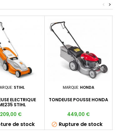
<
>
ARQUE:
STIHL
MARQUE:
HONDA
MAR
USE ELECTRIQUE
TONDEUSE POUSSE HONDA
TONDEUS
ME235 STIHL
RMA2
Prix
Prix
Pr
209,00 €
449,00 €
4
ture de stock
Rupture de stock
E

