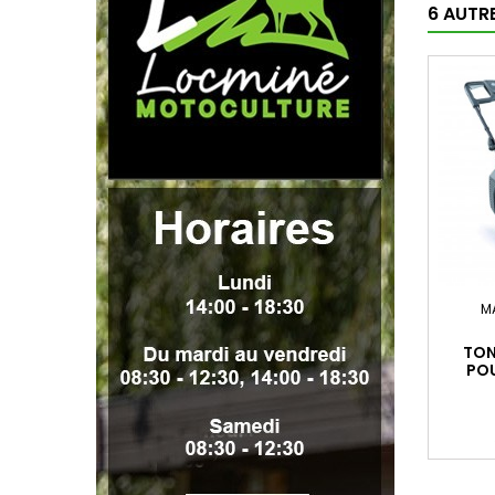
6 AUTR
M
TON
PO