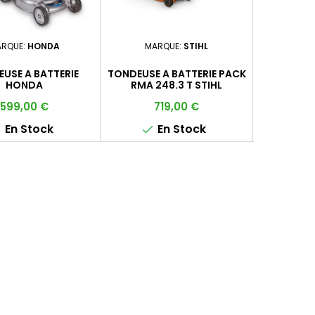
RQUE:
HONDA
MARQUE:
STIHL
MAR
USE A BATTERIE
TONDEUSE A BATTERIE PACK
TONDEUSE 
HONDA
RMA 248.3 T STIHL
RMA44
Prix
Prix
Pr
599,00 €
719,00 €
8
En Stock
En Stock
E


