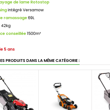
ayage de lame Rotostop
hing
intégré Versamow
de ramassage
69L
42kg
ce conseillée
1500m²
e 5 ans
RES PRODUITS DANS LA MÊME CATÉGORIE :