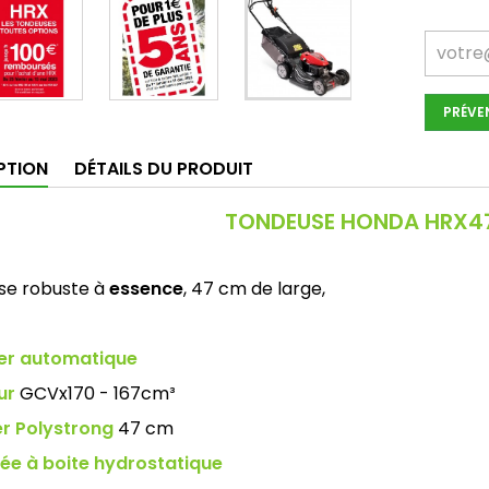
PRÉVE
PTION
DÉTAILS DU PRODUIT
TONDEUSE HONDA HRX4
se robuste à
essence
, 47 cm de large,
er automatique
ur
GCVx170 - 167cm³
r Polystrong
47 cm
ée à boite hydrostatique