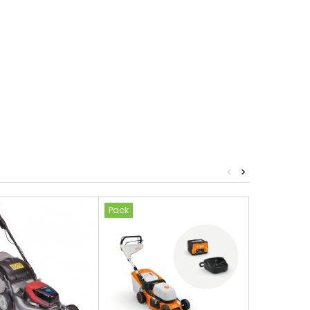
<
>
Pack
Pack