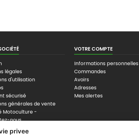
SOCIÉTÉ
VOTRE COMPTE
n
Informations personnelles
s légales
Commandes
ns d'utilisation
Avoirs
os
Adresses
t sécurisé
Mes alertes
ons générales de vente
 Motoculture -
tez-nous
p
vie privee