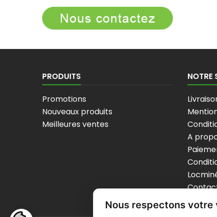
PRODUITS
NOTRE 
Promotions
Livraiso
Nouveaux produits
Mention
Meilleures ventes
Conditio
A prop
Paiemen
Conditi
Locminé
Contac
sitema
Nous respectons votre 