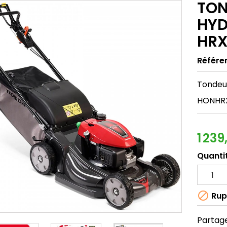
TON
HYD
HRX
Référe
Tondeu
HONHR
1 239
Quanti

Rup
Partag