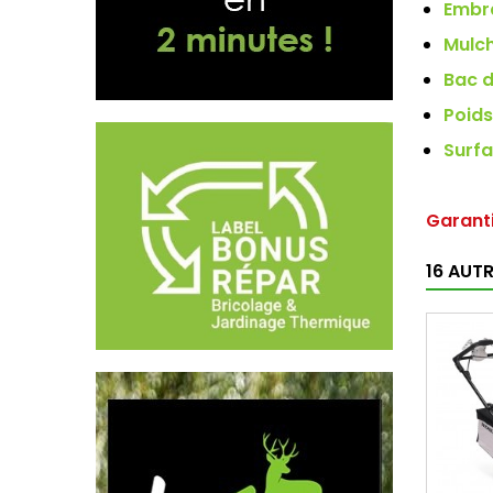
Embr
Mulc
Bac 
Poids
Surfa
Garanti
16 AUT