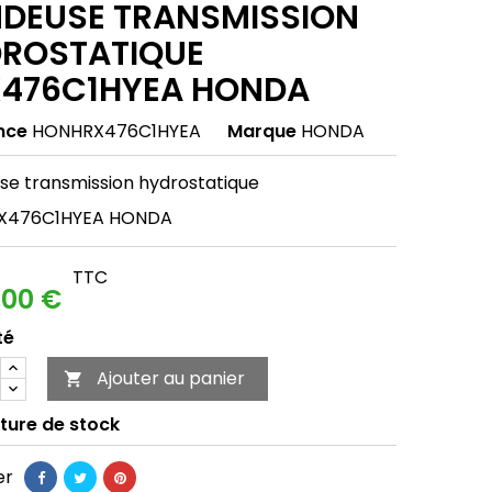
DEUSE TRANSMISSION
ROSTATIQUE
476C1HYEA HONDA
nce
HONHRX476C1HYEA
Marque
HONDA
se transmission hydrostatique
X476C1HYEA HONDA
TTC
,00 €
té
Ajouter au panier

ture de stock
er