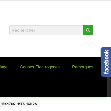

llage
Goupes Electrogènes
Remorques
 HRX476C1HYEA HONDA