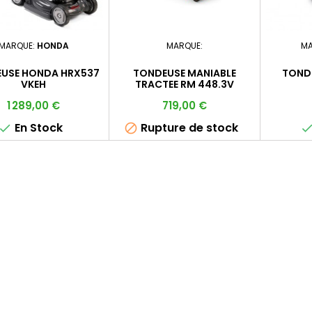
MARQUE:
HONDA
MARQUE:
MA
USE HONDA HRX537
TONDEUSE MANIABLE
TONDE
VKEH
TRACTEE RM 448.3V
Prix
Prix
1 289,00 €
719,00 €
En Stock
Rupture de stock

