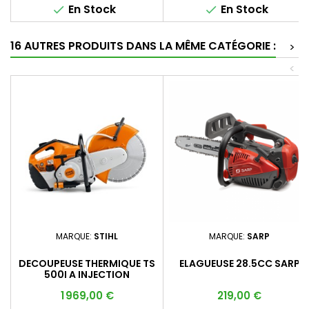
En Stock
En Stock


16 AUTRES PRODUITS DANS LA MÊME CATÉGORIE :
>
<
MARQUE:
STIHL
MARQUE:
SARP
DECOUPEUSE THERMIQUE TS
ELAGUEUSE 28.5CC SARP
500I A INJECTION
Prix
Prix
1 969,00 €
219,00 €