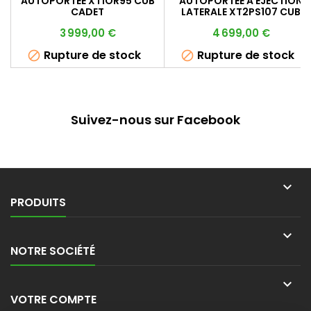
AUTOPORTEE XT1OR95 CUB
AUTOPORTEE A EJECTION
CADET
LATERALE XT2PS107 CUB
CADET
Prix
Prix
3 999,00 €
4 699,00 €
Rupture de stock
Rupture de stock


Suivez-nous sur Facebook

PRODUITS

NOTRE SOCIÉTÉ

VOTRE COMPTE