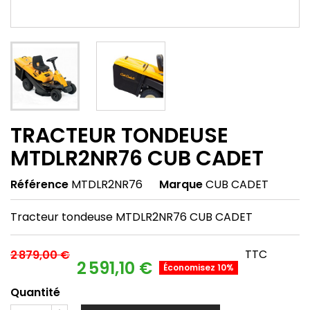
TRACTEUR TONDEUSE
MTDLR2NR76 CUB CADET
Référence
MTDLR2NR76
Marque
CUB CADET
Tracteur tondeuse MTDLR2NR76 CUB CADET
TTC
2 879,00 €
2 591,10 €
Économisez 10%
Quantité