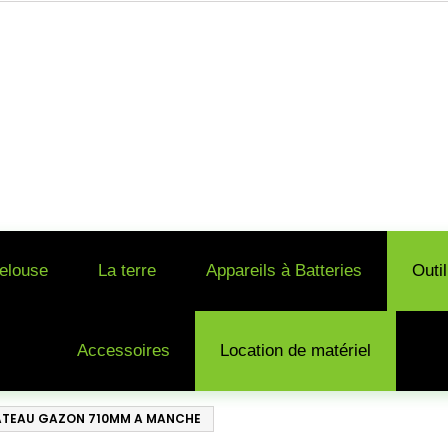
elouse
La terre
Appareils à Batteries
Outi
Accessoires
Location de matériel
ATEAU GAZON 710MM A MANCHE