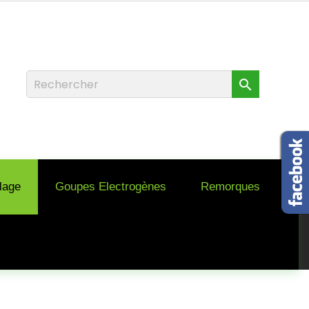

llage
Goupes Electrogènes
Remorques