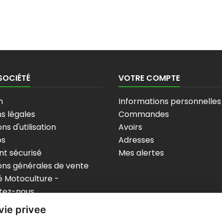
SOCIÉTÉ
VOTRE COMPTE
n
Informations personnelles
s légales
Commandes
ns d'utilisation
Avoirs
os
Adresses
t sécurisé
Mes alertes
ons générales de vente
 Motoculture -
tez-nous
p
vie privee