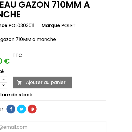
EAU GAZON 710MM A
NCHE
nce
POL0303011
Marque
POLET
 gazon 710MM a manche
TTC
0 €
té
Ajouter au panier

ture de stock
er