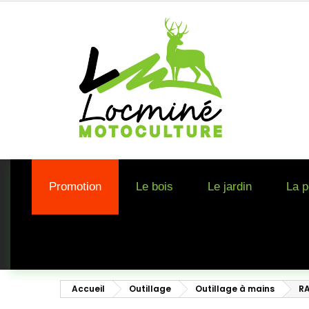
Promotion
Le bois
Le jardin
La p
Accueil
Outillage
Outillage à mains
R