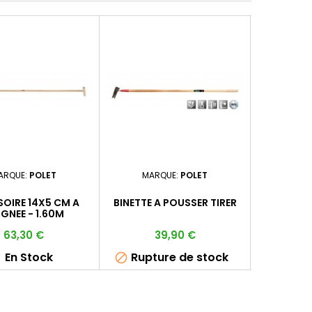
ARQUE:
POLET
MARQUE:
POLET
MAR
SOIRE 14X5 CM A
BINETTE A POUSSER TIRER
BINETTE
GNEE - 1.60M
Prix
Prix
P
63,30 €
39,90 €
En Stock
Rupture de stock
E


