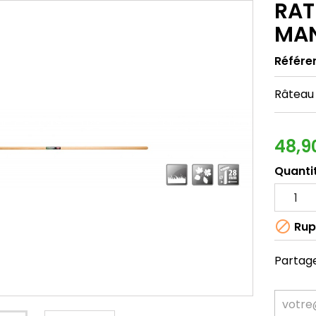
RAT
MA
Référe
Râteau
48,9
Quanti

Rup
Partag