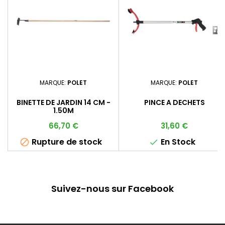
MARQUE:
POLET
MARQUE:
POLET
BINETTE DE JARDIN 14 CM -
PINCE A DECHETS
1.50M
Prix
Prix
66,70 €
31,60 €
Rupture de stock
En Stock


Suivez-nous sur Facebook