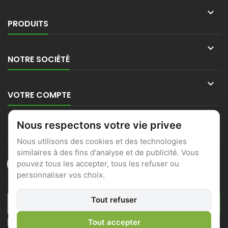

PRODUITS

NOTRE SOCIÉTÉ

VOTRE COMPTE

Nous respectons votre vie privee
CONTACT
Nous utilisons des cookies et des technologies
similaires à des fins d'analyse et de publicité. Vous
pouvez tous les accepter, tous les refuser ou
personnaliser vos choix.
LETTRE D'INFORMATIONS
Tout refuser
J'accepte les conditions générales et la politique de
Tout accepter