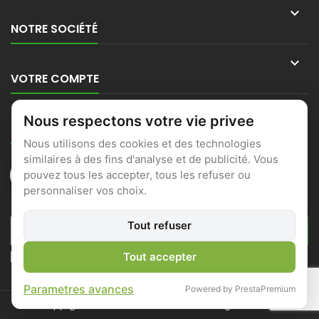

NOTRE SOCIÉTÉ

VOTRE COMPTE

Nous respectons votre vie privee
CONTACT
Nous utilisons des cookies et des technologies
similaires à des fins d'analyse et de publicité. Vous
pouvez tous les accepter, tous les refuser ou
personnaliser vos choix.
LETTRE D'INFORMATIONS
Tout refuser
J'accepte les conditions générales et la politique de
Tout accepter
confidentialité
Parametres avances
Powered by PrestaPremium
© Copyright 2026 Locmine Motoculture. All Rights Reserved.