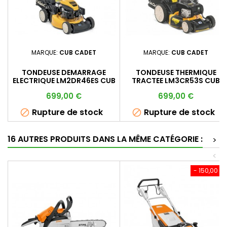
MARQUE:
CUB CADET
MARQUE:
CUB CADET
TONDEUSE DEMARRAGE
TONDEUSE THERMIQUE
ELECTRIQUE LM2DR46ES CUB
TRACTEE LM3CR53S CUB
CADET
CADET
Prix
Prix
699,00 €
699,00 €
Rupture de stock
Rupture de stock


16 AUTRES PRODUITS DANS LA MÊME CATÉGORIE :
>
<
- 150,00 €