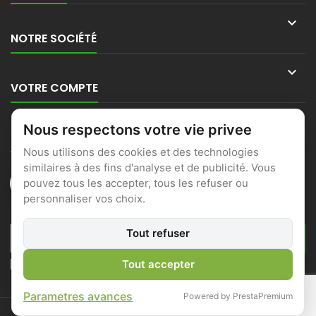

NOTRE SOCIÉTÉ

VOTRE COMPTE

Nous respectons votre vie privee
CONTACT
Nous utilisons des cookies et des technologies
similaires à des fins d'analyse et de publicité. Vous
pouvez tous les accepter, tous les refuser ou
personnaliser vos choix.
LETTRE D'INFORMATIONS
Tout refuser
J'accepte les conditions générales et la politique de
Tout accepter
confidentialité
Parametres avances
Powered by PrestaPremium
© Copyright 2026 Locmine Motoculture. All Rights Reserved.