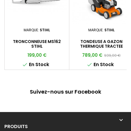
MARQUE:
STIHL
MARQUE:
STIHL
TRONCONNEUSE MS162
TONDEUSE A GAZON
STIHL
THERMIQUE TRACTEE
RM545.1VE STIHL
Prix
Prix
Prix
199,00 €
789,00 €
939,00 €
de
En Stock
En Stock


base
Suivez-nous sur Facebook

PRODUITS